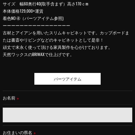
サイズ 幅60奥行40(取手含まず）高さ170ｃm
本体価格129,000+運賃
＜個人情報を与えなかった場合に生じる結果＞
着色NO ➃（パーツアイテム参照)
必要な情報を頂けない場合は、それに対応した当社のサービス
ーーーーーーーーーーーーーーーー
をご提供できない場合がございますので予めご了承ください。
古材とアイアンを用いたスリムキャビネットです。カップボードま
たは書斎やリビングなどのキャビネットとして是非！
＜個人情報の開示･訂正・削除･利用停止の手続について＞
頑丈で末永く使って頂ける家具製作を心がけております。
当社では、お客様の個人情報の開示･訂正･削除・利用停止の手
天然ワックスのBRIWAXで仕上げです。
続を定めさせて頂いております。
ご本人である事を確認のうえ、対応させて頂きます。
個人情報の開示･訂正･削除・利用停止の具体的手続きにつきま
しては、お電話でお問合せ下さい。
パーツアイテム
お名前
※
お住まいの県名
※