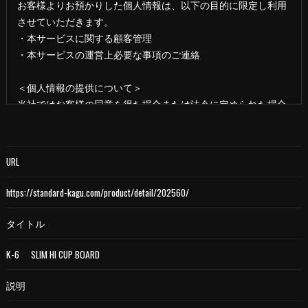
お客様よりお預かりした個人情報は、以下の目的に限定し利用
させていただきます。
・本サービスに関する顧客管理
・本サービスの運営上必要な事項のご連絡
＜個人情報の提供について＞
当社ではお客様の同意を得た場合または法令に定められた場合
を除き、
取得した個人情報を第三者に提供することはいたしません。
URL
＜個人情報の委託について＞
当社では、利用目的の達成に必要な範囲において、個人情報を
https://standard-kagu.com/product/detail/202560/
外部に委託する場合があります。
これらの委託先に対しては個人情報保護契約等の措置をとり、
タイトル
適切な監督を行います。
K-6 SLIM HI CUP BOARD
＜個人情報の安全管理＞
説明
当社では、個人情報の漏洩等がなされないよう、適切に安全管
理対策を実施します。