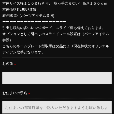
本体サイズ幅１１０奥行き４0（取っ手含まない）高さ１５０ｃｍ
本体価格118,000+運賃
＜個人情報を与えなかった場合に生じる結果＞
着色NO ②（パーツアイテム参照)
必要な情報を頂けない場合は、それに対応した当社のサービス
ーーーーーーーーーーーーーーーーーー
をご提供できない場合がございますので予めご了承ください。
引出し収納の多いレンジボード。スライド棚も備えております。
オプションとして引出しのスライドレール設置は（パーツアイテム
＜個人情報の開示･訂正・削除･利用停止の手続について＞
参照）
当社では、お客様の個人情報の開示･訂正･削除・利用停止の手
こちらのネームプレート型取手は欠品により現在棒状のオリジナル
続を定めさせて頂いております。
アイアン取手となります。
ご本人である事を確認のうえ、対応させて頂きます。
個人情報の開示･訂正･削除・利用停止の具体的手続きにつきま
お名前
※
しては、お電話でお問合せ下さい。
お住まいの県名
※