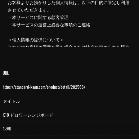
お客様よりお預かりした個人情報は、以下の目的に限定し利用
させていただきます。
・本サービスに関する顧客管理
・本サービスの運営上必要な事項のご連絡
＜個人情報の提供について＞
当社ではお客様の同意を得た場合または法令に定められた場合
を除き、
取得した個人情報を第三者に提供することはいたしません。
URL
＜個人情報の委託について＞
当社では、利用目的の達成に必要な範囲において、個人情報を
https://standard-kagu.com/product/detail/202566/
外部に委託する場合があります。
これらの委託先に対しては個人情報保護契約等の措置をとり、
タイトル
適切な監督を行います。
K10 ドロワーレンジボード
＜個人情報の安全管理＞
説明
当社では、個人情報の漏洩等がなされないよう、適切に安全管
理対策を実施します。