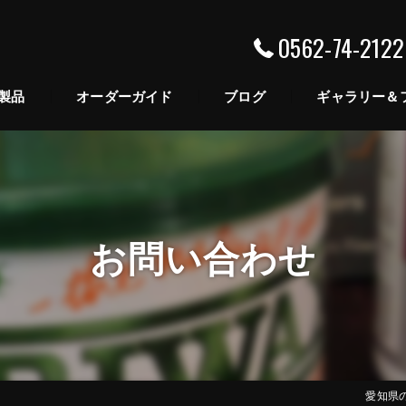
0562-74-2122
製品
オーダーガイド
ブログ
ギャラリー＆
ABINET
既存商品のオーダー
HELF
既存商品のサイズ変更
お問い合わせ
ABLES
仕様・サイズ変更
RAWERS
V-BOAD
愛知県の