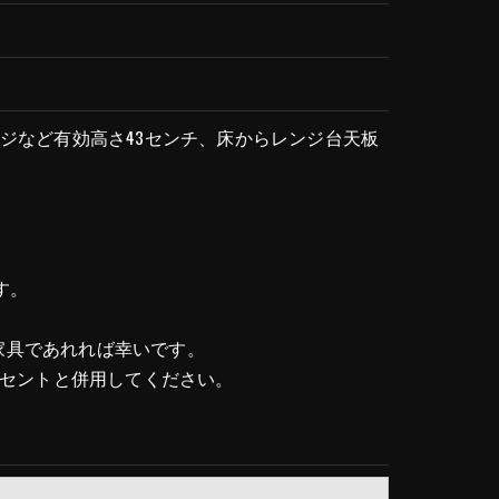
レンジなど有効高さ43センチ、床からレンジ台天板
ご了承ください。
す。
家具であれれば幸いです。
ンセントと併用してください。