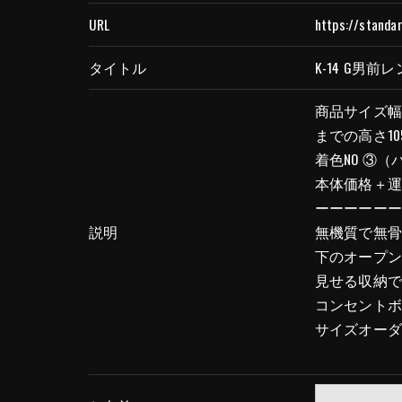
＜個人情報の委託について＞
URL
https://standa
当社では、利用目的の達成に必要な範囲にお
これらの委託先に対しては個人情報保護契約
タイトル
K-14 G男前レ
商品サイズ幅
＜個人情報の安全管理＞
までの高さ1
当社では、個人情報の漏洩等がなされないよ
着色NO ③（
本体価格＋
＜個人情報を与えなかった場合に生じる結果
ーーーーー
必要な情報を頂けない場合は、それに対応し
説明
無機質で無骨
下のオープ
＜個人情報の開示･訂正・削除･利用停止の手
見せる収納
当社では、お客様の個人情報の開示･訂正･削
コンセントボ
ご本人である事を確認のうえ、対応させて頂
サイズオー
個人情報の開示･訂正･削除・利用停止の具体