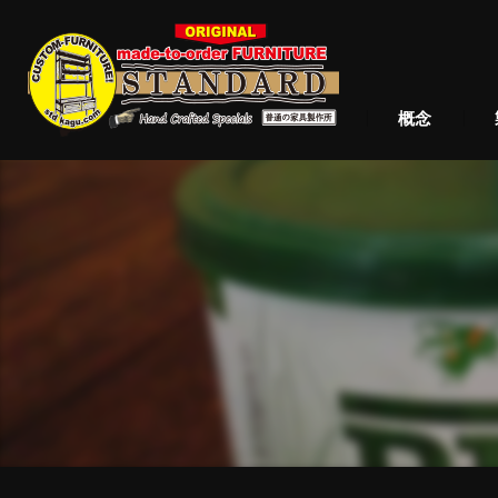
概念
C
S
T
D
T