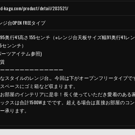
rd-kagu.com/product/detail/203521/
いて、個人情報を外部に委託する場合があります。
等の措置をとり、適切な監督を行います。
ンジ台OPEN FREEタイプ
95奥行41高さ155センチ（※レンジ台天板サイズ幅91奥行41
05センンチ）
う、適切に安全管理対策を実施します。
パーツアイテム参照)
運賃
＞
ーーーーーーーーーーーーーー
た当社のサービスをご提供できない場合がございますので予め
なスタイルのレンジ台.。今回は下がオープンフリータイプで
ンスペースにゴミ箱など収まります。
続について＞
でお部屋のインテリアに是非！長く使っていただき愛着のある
除・利用停止の手続を定めさせて頂いております。
ックスは合計1500Wまでです。超える場合は直接お部屋のコ
きます。
ダー承ります。
的手続きにつきましては、お電話でお問合せ下さい。