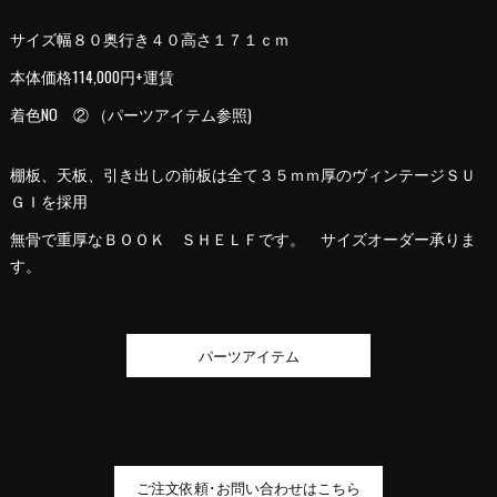
サイズ幅８０奥行き４０高さ１７１ｃｍ
本体価格114,000円+運賃
着色NO ② （パーツアイテム参照)
棚板、天板、引き出しの前板は全て３５ｍｍ厚のヴィンテージＳＵ
ＧＩを採用
無骨で重厚なＢＯＯＫ ＳＨＥＬＦです。 サイズオーダー承りま
す。
パーツアイテム
ご注文依頼･お問い合わせはこちら