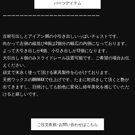
パーツアイテム
ーーーーーーーーーーーーーーーーーーーーーーー
古材引出しとアイアン脚の小引き出しいっぱいチェストです。
向かって左側の縦並び4個は2個分の幅広の内側になっております。
よって大引き出しが4個、小引き出しが12個になります。
大引出し４個のみスライドレール設置可能です。ご希望の場合お伝
えください。
頑丈で末永く使って頂ける家具製作を心がけております。
天然ワックスのBRIWAXで仕上げです。たまに乾拭きして頂くと艶が
出てきますし、日焼けしても飴色に変化し経年美化を感じていただ
けると嬉しいです。
ご注文依頼･お問い合わせはこちら