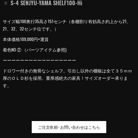
S-4 SENJYU-YAMA SHELF100-Hi
サイズ幅100奥行35高さ151センチ（各棚割り有効高さ約上から21、
21、32、32センチ位です。）
本体価格109,000円+運賃
着色NO ② （パーツアイテム参照)
ーーーーーーーーーーーーーーーーー
ドロワー付きの無骨なシェルフ。引出し以外の棚板は全て３５ｍｍ
厚のＯＬＤ杉を採用。重厚感絶大の家具！サイズオーダー承りま
す。
ご注文依頼･お問い合わせはこちら